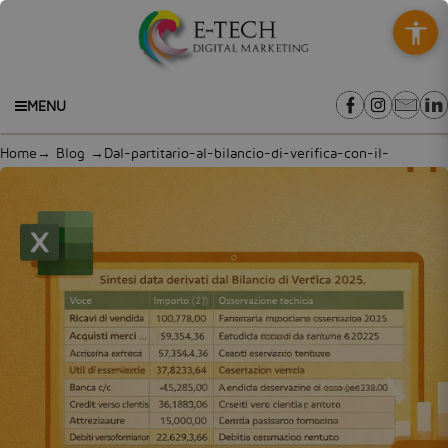
MENU
Home
→
Blog
→Dal-partitario-al-bilancio-di-verifica-con-il-
supporto-AI:-analisi-di-una-SRL