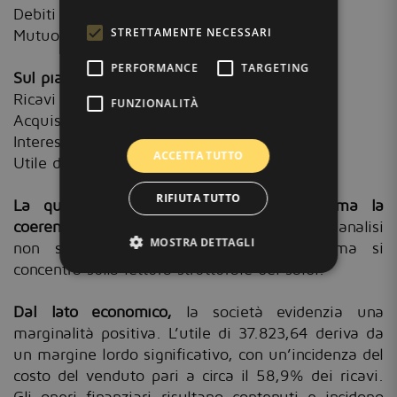
Debiti verso fornitori: 22.629,36
€
STRETTAMENTE NECESSARI
Mutuo bancario residuo: 16.000
€
PERFORMANCE
TARGETING
Sul piano economico risultano:
Ricavi di vendita: 100.778
€
FUNZIONALITÀ
Acquisti merci: 59.354,36
€
Interessi passivi: 3.600
€
ACCETTA TUTTO
Utile d’esercizio: 37.823,64
€
RIFIUTA TUTTO
La quadratura tra Dare e Avere conferma la
coerenza formale della contabilità.
Tuttavia l’analisi
MOSTRA DETTAGLI
non si limita alla verifica aritmetica, ma si
concentra sulla lettura strutturale dei saldi.
Dal lato economico,
la società evidenzia una
marginalità positiva. L’utile di 37.823,64 deriva da
un margine lordo significativo, con un’incidenza del
costo del venduto pari a circa il 58,9% dei ricavi.
Gli oneri finanziari risultano contenuti e incidono