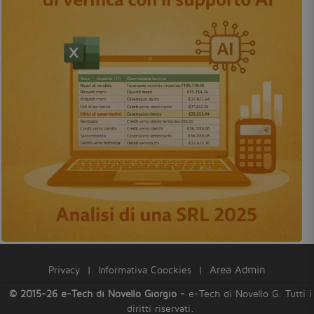
Privacy
|
Informativa Coockies
|
Area Admin
© 2015-26 e-Tech di Novello Giorgio -
e-Tech di Novello G. Tutti i
diritti riservati.