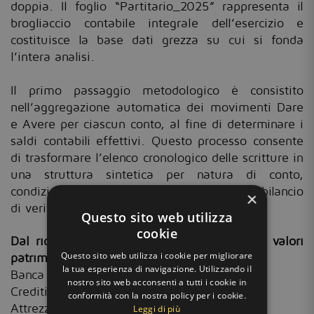
doppia. Il foglio “Partitario_2025” rappresenta il
brogliaccio contabile integrale dell’esercizio e
costituisce la base dati grezza su cui si fonda
l’intera analisi.
Il primo passaggio metodologico è consistito
nell’aggregazione automatica dei movimenti Dare
e Avere per ciascun conto, al fine di determinare i
saldi contabili effettivi. Questo processo consente
di trasformare l’elenco cronologico delle scritture in
una struttura sintetica per natura di conto,
condizione necessaria per la redazione del bilancio
×
di verifica.
Questo sito web utilizza
cookie
Dal ricalcolo dei saldi emergono i seguenti valori
Questo sito web utilizza i cookie per migliorare
patrimoniali principali:
la tua esperienza di navigazione. Utilizzando il
Banca c/c: 45.285
€
nostro sito web acconsenti a tutti i cookie in
Crediti verso clienti: 36.168€
conformità con la nostra policy per i cookie.
Attrezzature: 15.000
Leggi di più