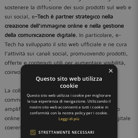
sostenere la diffusione dei suoi prodotti sul web e
sui social, e
-Tech è partner strategico nella
creazione dell’immagine online e nella gestione
della comunicazione digitale.
In particolare, e-
Tech ha sviluppato il sito web ufficiale e ne cura
l’attività sui canali social, promuovendo prodotti,
offerte e contenuti utili per aumentare visibilità,
×
coinvolgimento e conversioni.
Questo sito web utilizza
cookie
La collaborazione combina competenza
Questo sito web utilizza i cookie per migliorare
commerciale e capacità tecnica digitale,
la tua esperienza di navigazione. Utilizzando il
nostro sito web acconsenti a tutti i cookie in
amplificando l’impatto del negozio nel mondo
conformità con la nostra policy per i cookie.
online e offrendo ai clienti un’espressione digitale
Leggi di più
coerente, moderna e in crescita.
STRETTAMENTE NECESSARI