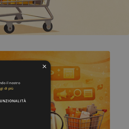
×
ndo il nostro
gi di più
UNZIONALITÀ