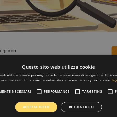
i giorno.
zione,
ma un passo impostante per sviluppare e
Questo sito web utilizza cookie
ue prodotto o servizio tu offra, investire in un e-
ua attività e dare nuova spinta al tuo business,
web utilizza i cookie per migliorare la tua esperienza di navigazione. Utilizza
 acconsenti a tutti i cookie in conformità con la nostra policy per i cookie.
Leg
MENTE NECESSARI
PERFORMANCE
TARGETING
F
l tuo e-commerce personalizzato e
ottimizzato con
e del prodotto e del Cliente,
grazie allo sviluppo
le funzionalità sulle reali esigenze operative.
ACCETTA TUTTO
RIFIUTA TUTTO
le dal web, come fanno tanti, proprio per avere il