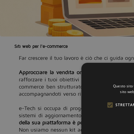
Siti web per l'e-commerce
Far crescere il tuo lavoro è ciò che ci guida ogn
Approcciare la vendita online non è più un’op
rafforzare i tuoi obiettivi di business e q
ualunq
commerce ben strutturato può trasformare la t
Questo sito 
sito web
accompagnandoti verso risultati migliori.
STRETTA
e-Tech si occupa di progettare e realizzare i
sistemi di aggiornamento automatici e gestion
della sua piattaforma è possibile verticalizzare 
Non usiamo nessun kit acquistabile o scaricabi